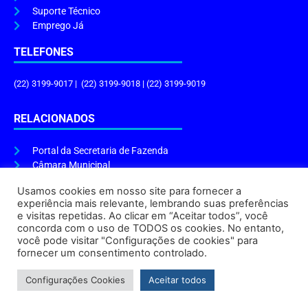
Suporte Técnico
Emprego Já
TELEFONES
(22) 3199-9017 | (22) 3199-9018 | (22) 3199-9019
RELACIONADOS
Portal da Secretaria de Fazenda
Câmara Municipal
Governo do Estado
Usamos cookies em nosso site para fornecer a
experiência mais relevante, lembrando suas preferências
ENDEREÇO E HORÁRIO
e visitas repetidas. Ao clicar em “Aceitar todos”, você
concorda com o uso de TODOS os cookies. No entanto,
Endereço:
Praça Tiradentes, s/n – Centro, Cabo Frio – RJ, 28906-290
você pode visitar "Configurações de cookies" para
Atendimento do Protocolo Geral da Prefeitura:
9h às 16h
fornecer um consentimento controlado.
Horário de Funcionamento:
8h às 17h
Configurações Cookies
Aceitar todos