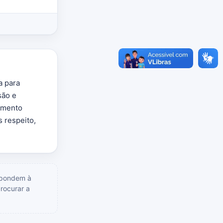
a para
são e
cumento
 respeito,
espondem à
procurar a