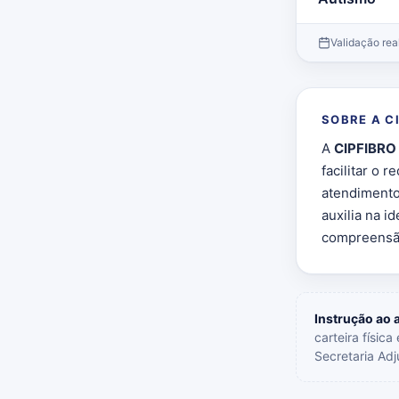
Validação rea
SOBRE A C
A
CIPFIBRO
facilitar o 
atendimento
auxilia na i
compreensão
Instrução ao 
carteira físic
Secretaria Adj