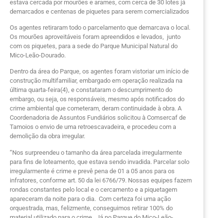
estava cercada por mourões e arames, com cerca de 30 lotes já
demarcados e centenas de piquetes para serem comercializados
Os agentes retiraram todo o parcelamento que demarcava o local.
Os mourões aproveitáveis foram apreendidos e levados, junto
com os piquetes, para a sede do Parque Municipal Natural do
Mico-Leão-Dourado.
Dentro da área do Parque, os agentes foram vistoriar um início de
construção multifamiliar, embargado em operação realizada na
última quarta-feira(4), e constataram o descumprimento do
embargo, ou seja, os responsáveis, mesmo após notificados do
crime ambiental que cometeram, deram continuidade à obra. A
Coordenadoria de Assuntos Fundiários solicitou à Comsercaf de
Tamoios o envio de uma retroescavadeira, e procedeu com a
demolição da obra irregular.
“Nos surpreendeu o tamanho da área parcelada irregularmente
para fins de loteamento, que estava sendo invadida. Parcelar solo
irregularmente é crime e prevê pena de 01 a 05 anos para os
infratores, conforme art. 50 da lei 6766/79. Nossas equipes fazem
rondas constantes pelo local e o cercamento e a piquetagem
apareceram da noite para o dia. Com certeza foi uma ação
orquestrada, mas, felizmente, conseguimos retirar 100% do
material utilizado para o crime. Já no Parque do Mico-Leão-