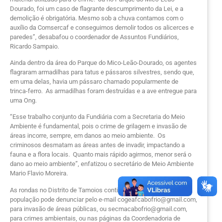
Dourado, foi um caso de flagrante descumprimento da Lei, e a
demolição é obrigatória. Mesmo sob a chuva contamos com o
auxílio da Comsercaf e conseguimos demolir todos os alicerces e
paredes”, desabafou o coordenador de Assuntos Fundiários,
Ricardo Sampaio.
Ainda dentro da área do Parque do Mico-Leão-Dourado, os agentes
flagraram armadilhas para tatus e pássaros silvestres, sendo que,
em uma delas, havia um pássaro chamado popularmente de
trinca-ferro. As armadilhas foram destruídas e a ave entregue para
uma Ong.
“Esse trabalho conjunto da Fundiária com a Secretaria do Meio
Ambiente é fundamental, pois o crime de grilagem e invasão de
áreas incorre, sempre, em danos ao meio ambiente. Os
criminosos desmatam as áreas antes de invadir, impactando a
fauna e a flora locais. Quanto mais rápido agirmos, menor será o
dano ao meio ambiente”, enfatizou o secretário de Meio Ambiente
Mario Flavio Moreira.
As rondas no Distrito de Tamoios continuaram sendo diárias e a
população pode denunciar pelo e-mail cogeafcabofrio@gmail.com,
para invasão de áreas públicas, ou secmacabofrio@gmail.com,
para crimes ambientais, ou nas páginas da Coordenadoria de