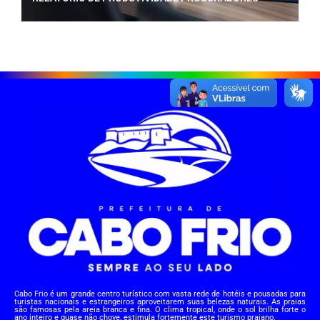
Cabo Frio é um grande centro turístico com vasta rede de hotéis e pousadas para
turistas nacionais e estrangeiros aproveitarem suas belezas naturais. As praias
são famosas pela areia branca e fina. O clima tropical, onde o sol brilha forte o
ano inteiro e quase não chove, estimula fortemente este turismo praiano.