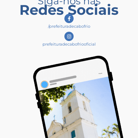
Siga-nos nas
Redes Sociais
/prefeituradecabofrio
prefeituradecabofriooficial