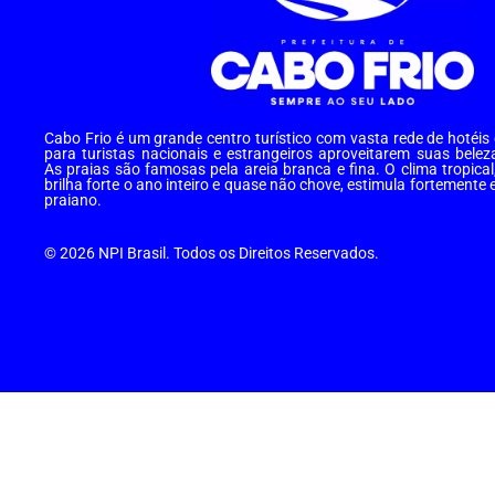
Cabo Frio é um grande centro turístico com vasta rede de hotéi
para turistas nacionais e estrangeiros aproveitarem suas belez
As praias são famosas pela areia branca e fina. O clima tropical
brilha forte o ano inteiro e quase não chove, estimula fortemente 
praiano.
© 2026 NPI Brasil. Todos os Direitos Reservados.