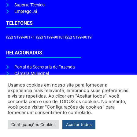
Suporte Técnico
Emprego Já
TELEFONES
(22) 3199-9017 | (22) 3199-9018 | (22) 3199-9019
RELACIONADOS
Portal da Secretaria de Fazenda
Câmara Municipal
Governo do Estado
Usamos cookies em nosso site para fornecer a
experiência mais relevante, lembrando suas preferências
ENDEREÇO E HORÁRIO
e visitas repetidas. Ao clicar em “Aceitar todos”, você
concorda com o uso de TODOS os cookies. No entanto,
Endereço:
Praça Tiradentes, s/n – Centro, Cabo Frio – RJ, 28906-290
você pode visitar "Configurações de cookies" para
Atendimento do Protocolo Geral da Prefeitura:
9h às 16h
fornecer um consentimento controlado.
Horário de Funcionamento:
8h às 17h
Configurações Cookies
Aceitar todos