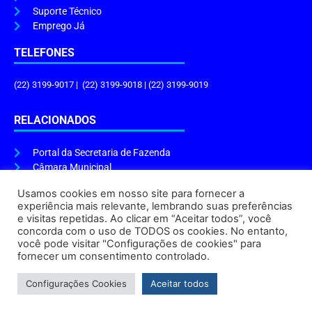
Suporte Técnico
Emprego Já
TELEFONES
(22) 3199-9017 | (22) 3199-9018 | (22) 3199-9019
RELACIONADOS
Portal da Secretaria de Fazenda
Câmara Municipal
Governo do Estado
Usamos cookies em nosso site para fornecer a
experiência mais relevante, lembrando suas preferências
ENDEREÇO E HORÁRIO
e visitas repetidas. Ao clicar em “Aceitar todos”, você
concorda com o uso de TODOS os cookies. No entanto,
Endereço:
Praça Tiradentes, s/n – Centro, Cabo Frio – RJ, 28906-290
você pode visitar "Configurações de cookies" para
Atendimento do Protocolo Geral da Prefeitura:
9h às 16h
fornecer um consentimento controlado.
Horário de Funcionamento:
8h às 17h
Configurações Cookies
Aceitar todos