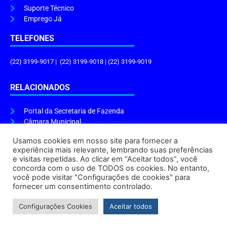
Suporte Técnico
Emprego Já
TELEFONES
(22) 3199-9017 | (22) 3199-9018 | (22) 3199-9019
RELACIONADOS
Portal da Secretaria de Fazenda
Câmara Municipal
Governo do Estado
Usamos cookies em nosso site para fornecer a
experiência mais relevante, lembrando suas preferências
ENDEREÇO E HORÁRIO
e visitas repetidas. Ao clicar em “Aceitar todos”, você
concorda com o uso de TODOS os cookies. No entanto,
Endereço:
Praça Tiradentes, s/n – Centro, Cabo Frio – RJ, 28906-290
você pode visitar "Configurações de cookies" para
Atendimento do Protocolo Geral da Prefeitura:
9h às 16h
fornecer um consentimento controlado.
Horário de Funcionamento:
8h às 17h
Configurações Cookies
Aceitar todos