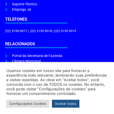
Suporte Técnico
Emprego Já
TELEFONES
(22) 3199-9017 | (22) 3199-9018 | (22) 3199-9019
RELACIONADOS
Portal da Secretaria de Fazenda
Câmara Municipal
Governo do Estado
Usamos cookies em nosso site para fornecer a
experiência mais relevante, lembrando suas preferências
ENDEREÇO E HORÁRIO
e visitas repetidas. Ao clicar em “Aceitar todos”, você
concorda com o uso de TODOS os cookies. No entanto,
Endereço:
Praça Tiradentes, s/n – Centro, Cabo Frio – RJ, 28906-290
você pode visitar "Configurações de cookies" para
Atendimento do Protocolo Geral da Prefeitura:
9h às 16h
fornecer um consentimento controlado.
Horário de Funcionamento:
8h às 17h
Configurações Cookies
Aceitar todos