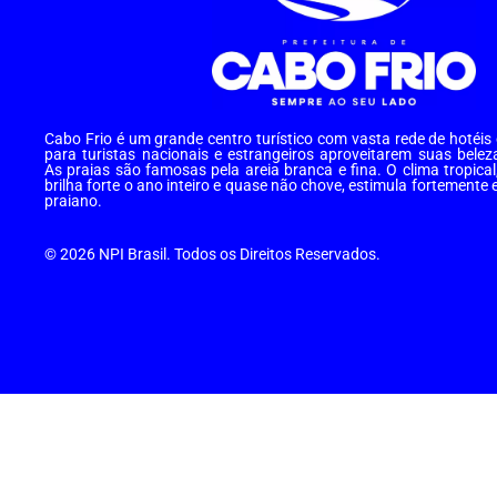
Cabo Frio é um grande centro turístico com vasta rede de hotéi
para turistas nacionais e estrangeiros aproveitarem suas belez
As praias são famosas pela areia branca e fina. O clima tropical
brilha forte o ano inteiro e quase não chove, estimula fortemente 
praiano.
© 2026 NPI Brasil. Todos os Direitos Reservados.