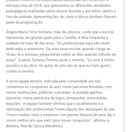
retrospectiva de 2018, que apresentou as diferentes atividades
pedagógicas realizadas pelos alunos durante o ano letivo, dentro e
fora da unidade. Apresentações de canto e dança também fizeram
parte da programação.
Ângela Maria Terra Santana, mãe da Jéssica, conta que a escola
representa um grande apoio para a família. A filha frequenta a
unidade há mais de dez anos. “Os profissionais aqui são muito
dedicados e amorosos. Ela ama essa escola; quando chega as
férias, fica ansiosa, perguntando todos os dias quando voltarão as
aulas”. A aluna Tamires Pereira sente o mesmo. “Eu amo a minha
escola e a tia Alice. As aulas de arte são as que eu mais gosto”,
contou a menina.
A nova equipe diretiva, indicada pela comunidade escolar,
comemora as conquistas do ano, como parcerias firmadas com
outras instituições, públicas e privadas. A unidade ganhou
passeios, mesa eletrônica de jogos, brinquedos, entre outras
doações.
A equipe também afirmou que o acolhimento e a
valorização dos profissionais foram alguns dos destaques do ano.
“Foram muitas lutas e estamos com grande disposição para dar o
nosso melhor ano que vem, para novas conquistas”, afirmou a
diretora, Rita de Cássia Mendonça.