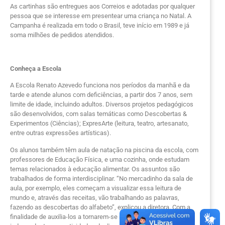
As cartinhas são entregues aos Correios e adotadas por qualquer
pessoa que se interesse em presentear uma criança no Natal. A
Campanha é realizada em todo o Brasil, teve início em 1989 e já
soma milhões de pedidos atendidos.
Conheça a Escola
A Escola Renato Azevedo funciona nos períodos da manhã e da
tarde e atende alunos com deficiências, a partir dos 7 anos, sem
limite de idade, incluindo adultos. Diversos projetos pedagógicos
são desenvolvidos, com salas temáticas como Descobertas &
Experimentos (Ciências); ExpresArte (leitura, teatro, artesanato,
entre outras expressões artísticas).
Os alunos também têm aula de natação na piscina da escola, com
professores de Educação Física, e uma cozinha, onde estudam
temas relacionados à educação alimentar. Os assuntos são
trabalhados de forma interdisciplinar. “No mercadinho da sala de
aula, por exemplo, eles começam a visualizar essa leitura de
mundo e, através das receitas, vão trabalhando as palavras,
fazendo as descobertas do alfabeto”, explicou a diretora. Com a
finalidade de auxilia-los a tornarem-se mais autônomos e