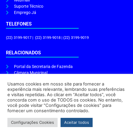
Webmail
Suporte Técnico
Emprego Já
TELEFONES
(22) 3199-9017 | (22) 3199-9018 | (22) 3199-9019
RELACIONADOS
Portal da Secretaria de Fazenda
Câmara Municipal
Governo do Estado
Usamos cookies em nosso site para fornecer a
experiência mais relevante, lembrando suas preferências
ENDEREÇO E HORÁRIO
e visitas repetidas. Ao clicar em “Aceitar todos”, você
concorda com o uso de TODOS os cookies. No entanto,
Endereço:
Praça Tiradentes, s/n – Centro, Cabo Frio – RJ, 28906-290
você pode visitar "Configurações de cookies" para
Atendimento do Protocolo Geral da Prefeitura:
9h às 16h
fornecer um consentimento controlado.
Horário de Funcionamento:
8h às 17h
Configurações Cookies
Aceitar todos