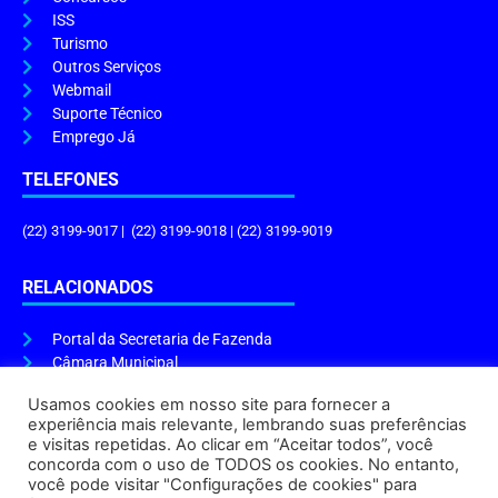
ISS
Turismo
Outros Serviços
Webmail
Suporte Técnico
Emprego Já
TELEFONES
(22) 3199-9017 | (22) 3199-9018 | (22) 3199-9019
RELACIONADOS
Portal da Secretaria de Fazenda
Câmara Municipal
Governo do Estado
Usamos cookies em nosso site para fornecer a
experiência mais relevante, lembrando suas preferências
ENDEREÇO E HORÁRIO
e visitas repetidas. Ao clicar em “Aceitar todos”, você
concorda com o uso de TODOS os cookies. No entanto,
Endereço:
Praça Tiradentes, s/n – Centro, Cabo Frio – RJ, 28906-290
você pode visitar "Configurações de cookies" para