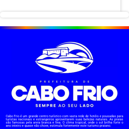
Cabo Frio é um grande centro turístico com vasta rede de hotéis e pousadas para
turistas nacionais e estrangeiros aproveitarem suas belezas naturais. As praias
são famosas pela areia branca e fina. O clima tropical, onde o sol brilha forte o
ano inteiro e quase não chove, estimula fortemente este turismo praiano.