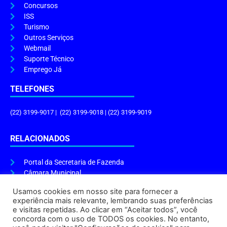
Concursos
ISS
Turismo
Outros Serviços
Webmail
Suporte Técnico
Emprego Já
TELEFONES
(22) 3199-9017 | (22) 3199-9018 | (22) 3199-9019
RELACIONADOS
Portal da Secretaria de Fazenda
Câmara Municipal
Governo do Estado
Usamos cookies em nosso site para fornecer a
experiência mais relevante, lembrando suas preferências
ENDEREÇO E HORÁRIO
e visitas repetidas. Ao clicar em “Aceitar todos”, você
concorda com o uso de TODOS os cookies. No entanto,
Endereço:
Praça Tiradentes, s/n – Centro, Cabo Frio – RJ, 28906-290