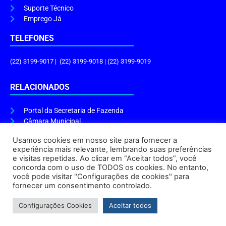
Suporte Técnico
Emprego Já
TELEFONES
(22) 3199-9017 | (22) 3199-9018 | (22) 3199-9019
RELACIONADOS
Portal da Secretaria de Fazenda
Câmara Municipal
Governo do Estado
Usamos cookies em nosso site para fornecer a
experiência mais relevante, lembrando suas preferências
ENDEREÇO E HORÁRIO
e visitas repetidas. Ao clicar em “Aceitar todos”, você
concorda com o uso de TODOS os cookies. No entanto,
Endereço:
Praça Tiradentes, s/n – Centro, Cabo Frio – RJ, 28906-290
você pode visitar "Configurações de cookies" para
Atendimento do Protocolo Geral da Prefeitura:
9h às 16h
fornecer um consentimento controlado.
Horário de Funcionamento:
8h às 17h
Configurações Cookies
Aceitar todos