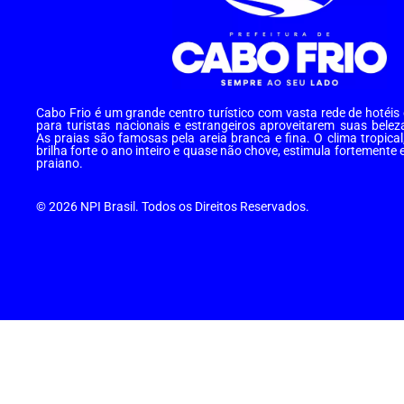
Cabo Frio é um grande centro turístico com vasta rede de hotéi
para turistas nacionais e estrangeiros aproveitarem suas belez
As praias são famosas pela areia branca e fina. O clima tropical
brilha forte o ano inteiro e quase não chove, estimula fortemente 
praiano.
© 2026 NPI Brasil. Todos os Direitos Reservados.