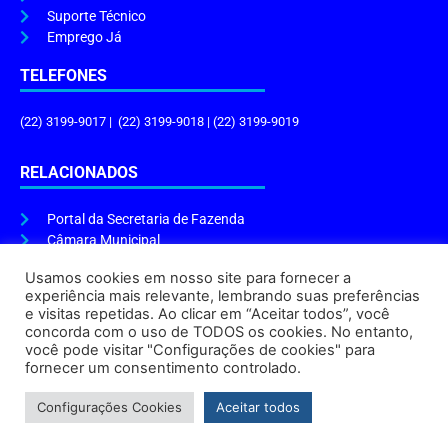
Suporte Técnico
Emprego Já
TELEFONES
(22) 3199-9017 | (22) 3199-9018 | (22) 3199-9019
RELACIONADOS
Portal da Secretaria de Fazenda
Câmara Municipal
Governo do Estado
Usamos cookies em nosso site para fornecer a
experiência mais relevante, lembrando suas preferências
ENDEREÇO E HORÁRIO
e visitas repetidas. Ao clicar em “Aceitar todos”, você
concorda com o uso de TODOS os cookies. No entanto,
Endereço:
Praça Tiradentes, s/n – Centro, Cabo Frio – RJ, 28906-290
você pode visitar "Configurações de cookies" para
Atendimento do Protocolo Geral da Prefeitura:
9h às 16h
fornecer um consentimento controlado.
Horário de Funcionamento:
8h às 17h
Configurações Cookies
Aceitar todos