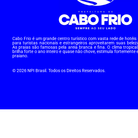
Cabo Frio é um grande centro turístico com vasta rede de hotéi
para turistas nacionais e estrangeiros aproveitarem suas belez
As praias são famosas pela areia branca e fina. O clima tropical
brilha forte o ano inteiro e quase não chove, estimula fortemente 
praiano.
© 2026 NPI Brasil. Todos os Direitos Reservados.