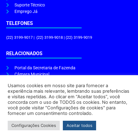
Suporte Técnico
Emprego Já
TELEFONES
(22) 3199-9017 | (22) 3199-9018 | (22) 3199-9019
RELACIONADOS
Portal da Secretaria de Fazenda
Câmara Municipal
Governo do Estado
Usamos cookies em nosso site para fornecer a
experiência mais relevante, lembrando suas preferências
ENDEREÇO E HORÁRIO
e visitas repetidas. Ao clicar em “Aceitar todos”, você
concorda com o uso de TODOS os cookies. No entanto,
Endereço:
Praça Tiradentes, s/n – Centro, Cabo Frio – RJ, 28906-290
você pode visitar "Configurações de cookies" para
Atendimento do Protocolo Geral da Prefeitura:
9h às 16h
fornecer um consentimento controlado.
Horário de Funcionamento:
8h às 17h
Configurações Cookies
Aceitar todos