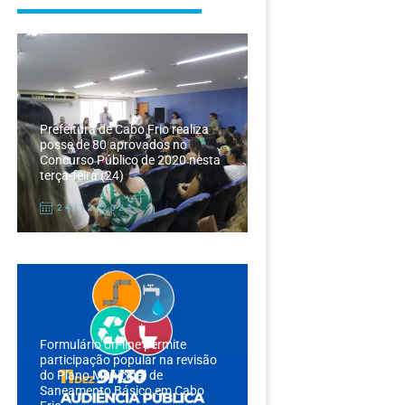
Prefeitura de Cabo Frio realiza
posse de 80 aprovados no
Concurso Público de 2020 nesta
terça-feira (24)
24/12/2024
Formulário on-line permite
participação popular na revisão
do Plano Municipal de
Saneamento Básico em Cabo