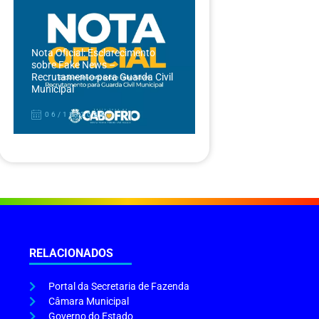
Nota Oficial: Esclarecimento
sobre Fake News –
Recrutamento para Guarda Civil
Municipal
06/12/2024
RELACIONADOS
Portal da Secretaria de Fazenda
Câmara Municipal
Governo do Estado