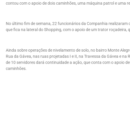
contou com o apoio de dois caminhões, uma máquina patrol e uma re
No último fim de semana, 22 funcionários da Companhia realizaram o
que fica na lateral do Shopping, com o apoio de um trator roçadeira
Ainda sobre operações de nivelamento de solo, no bairro Monte Aleg
Rua da Gávea, nas ruas projetadas I e II, na Travessa da Gávea e n
de 10 servidores dará continuidade a ação, que conta com o apoio d
caminhões.