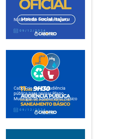
Nota Oficial – Moeda Itajuru
09/12/2024
Cabo Frio realiza audiência
pública para revisar Plano
Municipal de Saneamento Básico
09/12/2024