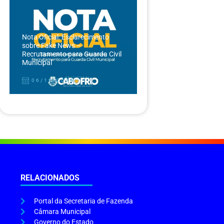
Nota Oficial: Esclarecimento
sobre Fake News –
Recrutamento para Guarda Civil
Municipal
06/12/2024
RELACIONADOS
Portal da Secretaria de Fazenda
Câmara Municipal
Governo do Estado