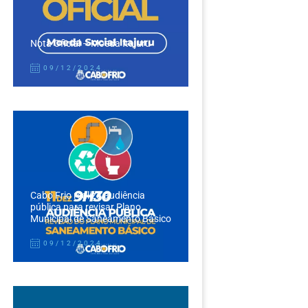
Nota Oficial – Moeda Itajuru
09/12/2024
Cabo Frio realiza audiência
pública para revisar Plano
Municipal de Saneamento Básico
09/12/2024