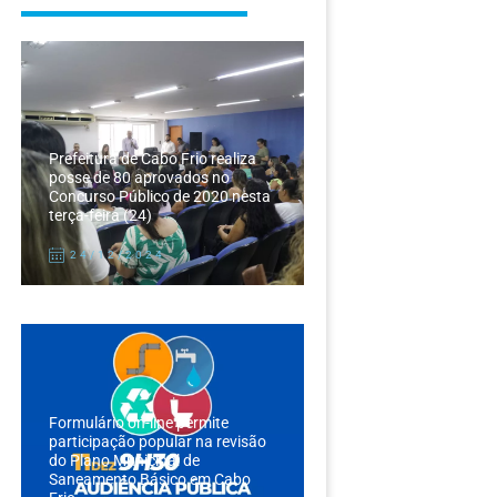
Prefeitura de Cabo Frio realiza
posse de 80 aprovados no
Concurso Público de 2020 nesta
terça-feira (24)
24/12/2024
Formulário on-line permite
participação popular na revisão
do Plano Municipal de
Saneamento Básico em Cabo