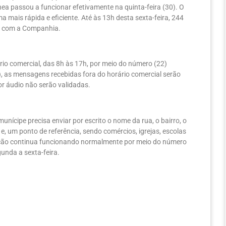
a passou a funcionar efetivamente na quinta-feira (30). O
a mais rápida e eficiente. Até às 13h desta sexta-feira, 244
de com a Companhia.
io comercial, das 8h às 17h, por meio do número (22)
), as mensagens recebidas fora do horário comercial serão
or áudio não serão validadas.
munícipe precisa enviar por escrito o nome da rua, o bairro, o
, um ponto de referência, sendo comércios, igrejas, escolas
nação continua funcionando normalmente por meio do número
gunda a sexta-feira.