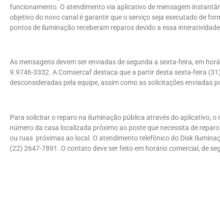
funcionamento. O atendimento via aplicativo de mensagem instantâne
objetivo do novo canal é garantir que o serviço seja executado de form
pontos de iluminação receberam reparos devido a essa interativida
As mensagens devem ser enviadas de segunda a sexta-feira, em horár
9.9746-3332. A Comsercaf destaca que a partir desta sexta-feira (31
desconsideradas pela equipe, assim como as solicitações enviadas p
Para solicitar o reparo na iluminação pública através do aplicativo, o 
número da casa localizada próximo ao poste que necessita de reparo e
ou ruas próximas ao local. O atendimento telefônico do Disk Ilumi
(22) 2647-7891. O contato deve ser feito em horário comercial, de se