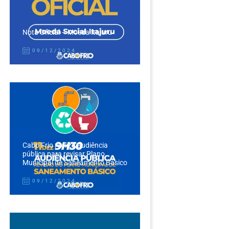
Nota Oficial – Moeda Itajuru
09/12/2024
Cabo Frio realiza audiência
pública para revisar Plano
Municipal de Saneamento Básico
09/12/2024