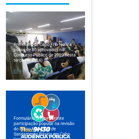
Prefeitura de Cabo Frio realiza
posse de 80 aprovados no
Concurso Público de 2020 nesta
terça-feira (24)
24/12/2024
Formulário on-line permite
participação popular na revisão
do Plano Municipal de
Saneamento Básico em Cabo