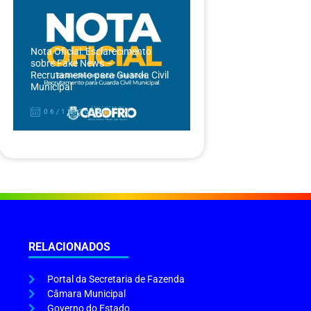
Nota Oficial: Esclarecimento
sobre Fake News –
Recrutamento para Guarda Civil
Municipal
06/12/2024
RELACIONADOS
Portal da Secretaria de Fazenda
Câmara Municipal
Governo do Estado