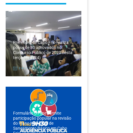
Prefeitura de Cabo Frio realiza
posse de 80 aprovados no
Concurso Público de 2020 nesta
terça-feira (24)
24/12/2024
Formulário on-line permite
participação popular na revisão
do Plano Municipal de
Saneamento Básico em Cabo