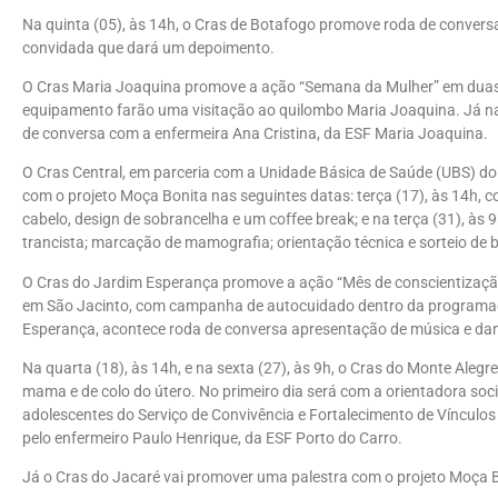
Na quinta (05), às 14h, o Cras de Botafogo promove roda de convers
convidada que dará um depoimento.
O Cras Maria Joaquina promove a ação “Semana da Mulher” em duas d
equipamento farão uma visitação ao quilombo Maria Joaquina. Já na 
de conversa com a enfermeira Ana Cristina, da ESF Maria Joaquina.
O Cras Central, em parceria com a Unidade Básica de Saúde (UBS) do
com o projeto Moça Bonita nas seguintes datas: terça (17), às 14h,
cabelo, design de sobrancelha e um coffee break; e na terça (31), às 
trancista; marcação de mamografia; orientação técnica e sorteio de b
O Cras do Jardim Esperança promove a ação “Mês de conscientização
em São Jacinto, com campanha de autocuidado dentro da programação
Esperança, acontece roda de conversa apresentação de música e d
Na quarta (18), às 14h, e na sexta (27), às 9h, o Cras do Monte Ale
mama e de colo do útero. No primeiro dia será com a orientadora soc
adolescentes do Serviço de Convivência e Fortalecimento de Vínculo
pelo enfermeiro Paulo Henrique, da ESF Porto do Carro.
Já o Cras do Jacaré vai promover uma palestra com o projeto Moça Bo