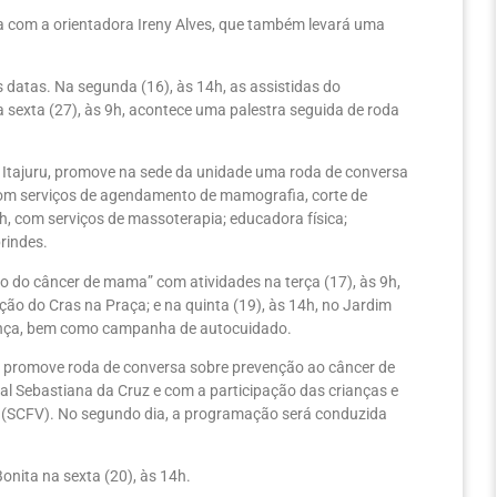
a com a orientadora Ireny Alves, que também levará uma
atas. Na segunda (16), às 14h, as assistidas do
sexta (27), às 9h, acontece uma palestra seguida de roda
 Itajuru, promove na sede da unidade uma roda de conversa
 com serviços de agendamento de mamografia, corte de
9h, com serviços de massoterapia; educadora física;
rindes.
 do câncer de mama” com atividades na terça (17), às 9h,
 do Cras na Praça; e na quinta (19), às 14h, no Jardim
ança, bem como campanha de autocuidado.
gre promove roda de conversa sobre prevenção ao câncer de
ial Sebastiana da Cruz e com a participação das crianças e
s (SCFV). No segundo dia, a programação será conduzida
nita na sexta (20), às 14h.