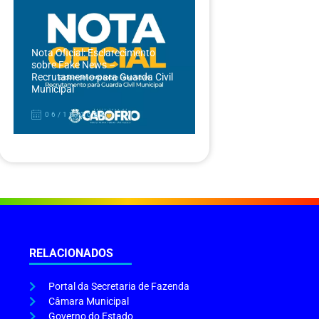
Nota Oficial: Esclarecimento
sobre Fake News –
Recrutamento para Guarda Civil
Municipal
06/12/2024
RELACIONADOS
Portal da Secretaria de Fazenda
Câmara Municipal
Governo do Estado