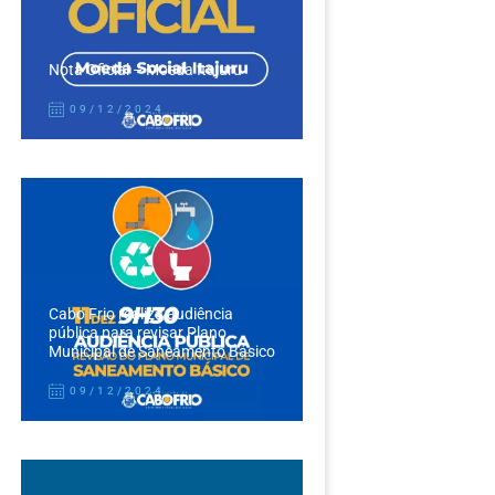
Nota Oficial – Moeda Itajuru
09/12/2024
Cabo Frio realiza audiência
pública para revisar Plano
Municipal de Saneamento Básico
09/12/2024