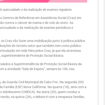
do autocuidado e da realização de exames regulares
 Centros de Referência em Assistência Social (Cras) em
o contra o câncer de mama e de colo do útero. As
autocuidado e da realização de exames periódicos e
os Cras vão fazer uma mobilização junto à política pública
stituições do terceiro setor que também tem como público-
rticulação em rede feita pelos Cras, já que ela atravessa
 superintendente de Proteção Social Básica.
culados à Superintendência de Proteção Social Básica da
 com a atividade “Sala de Espera”, sempre às 10h, nas
, da Guarda Civil Municipal de Cabo Frio. Na segunda (09)
a Família (ESF) Nova Califórnia. Na quarta (18), será com a
e do Adolescente (CMDCA). Na sexta (20), quem conduz a
rando, na quinta (26), o debate é com a terapeuta familiar,