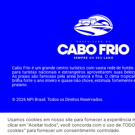
Cabo Frio é um grande centro turístico com vasta rede de hotéi
para turistas nacionais e estrangeiros aproveitarem suas belez
As praias são famosas pela areia branca e fina. O clima tropical
brilha forte o ano inteiro e quase não chove, estimula fortemente 
praiano.
© 2026 NPI Brasil. Todos os Direitos Reservados.
Usamos cookies em nosso site para fornecer a experiência ma
clicar em “Aceitar todos”, você concorda com o uso de TODO
cookies" para fornecer um consentimento controlado.