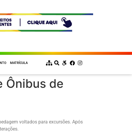
ENTO
MATRÍCULA
e Ônibus de
spedagem voltados para excursões. Após
terações.