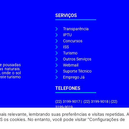
SERVIÇOS
Transparência
IPTU
Concursos
ISS
Turismo
Outros Serviços
s e pousadas
Webmail
as naturais.
Suporte Técnico
, onde o sol
este turismo
Emprego Já
TELEFONES
(22) 3199-9017 | (22) 3199-9018 | (22)
3199-9019
is relevante, lembrando suas preferências e visitas repetidas. 
S os cookies. No entanto, você pode visitar "Configurações de