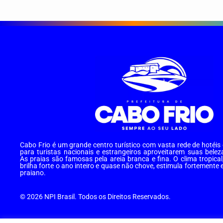
Cabo Frio é um grande centro turístico com vasta rede de hotéi
para turistas nacionais e estrangeiros aproveitarem suas belez
As praias são famosas pela areia branca e fina. O clima tropical
brilha forte o ano inteiro e quase não chove, estimula fortemente 
praiano.
© 2026 NPI Brasil. Todos os Direitos Reservados.