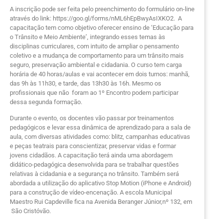
A inscrição pode ser feita pelo preenchimento do formulário on-line
através do link: https://goo.gl/forms/nML6hEpBwyAsIXKO2.
A
capacitação tem como objetivo oferecer ensino de ‘Educação para
o Trânsito e Meio Ambiente’
,
integrando esses temas às
disciplinas curriculares, com intuito de ampliar o pensamento
coletivo e a mudança de comportamento para um trânsito mais
seguro, preservação ambiental e cidadania.
O curso tem carga
horária de 40 horas/aulas e vai acontecer em dois turnos: manhã,
das 9h às 11h30, e tarde, das 13h30 às 16h. Mesmo os
profissionais que não foram ao 1º Encontro podem participar
dessa segunda formação.
Durante o evento, os docentes vão passar por treinamentos
pedagógicos e levar essa dinâmica de aprendizado para a sala de
aula, com diversas atividades como: blitz, campanhas educativas
e peças teatrais para conscientizar, preservar vidas e formar
jovens cidadãos. A capacitação
terá ainda uma abordagem
didático-pedagógica desenvolvida para se trabalhar questões
relativas à cidadania e a segurança no trânsito. Também será
abordada a utilização do aplicativo Stop Motion (iPhone e Android)
para a construção de vídeo-encenação.
A escola Municipal
Maestro Rui Capdeville fica na Avenida Beranger Júnior,nº 132, em
São Cristóvão.