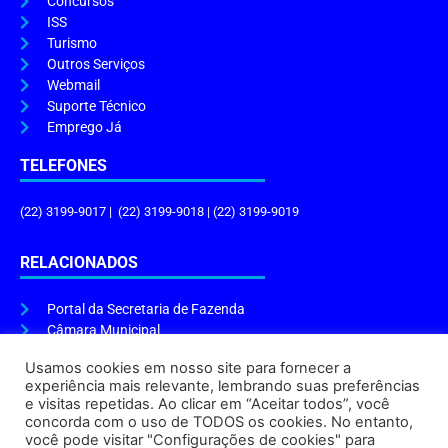
Concursos
ISS
Turismo
Outros Serviços
Webmail
Suporte Técnico
Emprego Já
TELEFONES
(22) 3199-9017 | (22) 3199-9018 | (22) 3199-9019
RELACIONADOS
Portal da Secretaria de Fazenda
Câmara Municipal
Governo do Estado
Usamos cookies em nosso site para fornecer a
experiência mais relevante, lembrando suas preferências
ENDEREÇO E HORÁRIO
e visitas repetidas. Ao clicar em “Aceitar todos”, você
concorda com o uso de TODOS os cookies. No entanto,
Endereço:
Praça Tiradentes, s/n – Centro, Cabo Frio – RJ, 28906-290
você pode visitar "Configurações de cookies" para