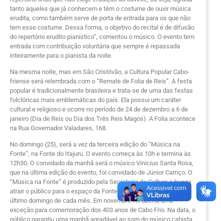
tanto aqueles que já conhecem e têm o costume de ouvir música
erudita, como também serve de porta de entrada para os que não
tem esse costume. Dessa forma, o objetivo do recital é de difusão
do repertório erudito pianístico”, comentou o músico. O evento tem
entrada com contribuição voluntária que sempre é repassada
inteiramente para o pianista da noite.
Na mesma noite, mas em São Cristóvão, a Cultura Popular Cabo-
friense será relembrada com o “Remate de Folia de Reis”. A festa
popular é tradicionalmente brasileira e trata-se de uma das festas
folclóricas mais emblemáticas do país. Ela possui um caráter
cultural e religioso e ocorre no período de 24 de dezembro a 6 de
janeiro (Dia de Reis ou Dia dos Três Reis Magos). A Folia acontece
na Rua Governador Valadares, 168.
No domingo (25), será a vez da terceira edição do “Música na
Fonte”, na Fonte do Itajuru. O evento começa às 10h e termina às
12h30. O convidado da manhã será o músico Vinicius Santa Rosa,
que na última edição do evento, foi convidado de Júnior Carriço. O
“Música na Fonte” é produzido pela Secretaria de Cultura e busca
atrair o público para o espaço da Fonte do Itajuru no primeiro e
último domingo de cada mês. Em novembro foi aberta uma
exceção para comemoração dos 403 anos de Cabo Frio. Na data, o
público garantiu uma manhã agradável ao som do músico cabista