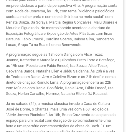
empreendedoras a partir da perspectiva Afro. A programação conta
com Roda de Conversa, às 17h, com tema “Violência psicológica
contra a mulher preta e como resistir à isso no meio social” com
Renata Souza, Sá Soraya, Márcia Regina Gonçalves, Malu Soares e
Maurício Figueiredo. No mesmo horário acontece a abertura da
Exposição Fotográfica e Exposição de Artes Plásticas com Enzo
Barauna, Fábio Emecê , Carolina Soares, Raissa Silva, Sanderson
Lucas, Grupo Tá na Rua e Lorena Benevenuto.
A programação segue às 18h com Dança com Alice Tezaz,
Joanna, Katherine e Marcelle e Quilombos Preto Forro e Botafogo,
às 19h com Poesia com Fábio Emecê, Isa Souza, Alice Tezaz,
Geovanna Barros, Natasha Ellen e Jiddu Saldanha. Às 20h é a vez
do Teatro com Daniel Arm e Coletivo Bizum e às 21h desfile com o
diretor de criação: Rômulo Lima. A programação encerra às 22h
com Música com Daniel Bonifácio, Daniel Arm, Fábio Emecê, Isa
Souza, Herlon Carvalho, Hermez, Natasha Ellen e DJ Racassi.
Já no sábado (24), a música clássica invade a Casa de Cultura
José de Dome, o Charitas, mais uma vez com a 68º edição da
“Série Jovens Pianistas”. Às 18h, Bruno Cruz senta-se ao piano do
espaço para um recital com duração de aproximadamente uma
hora e um repertório com transcrições de obras de Bach. ” É um
repertório lindo que não exige erudição do ouvinte, ou seja, agrada