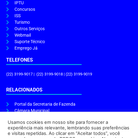
IPTU
Concursos
ISS
Turismo
Outros Serviços
Webmail
Suporte Técnico
Emprego Já
TELEFONES
(22) 3199-9017 | (22) 3199-9018 | (22) 3199-9019
RELACIONADOS
Portal da Secretaria de Fazenda
Câmara Municipal
Governo do Estado
Usamos cookies em nosso site para fornecer a
experiência mais relevante, lembrando suas preferências
ENDEREÇO E HORÁRIO
e visitas repetidas. Ao clicar em “Aceitar todos”, você