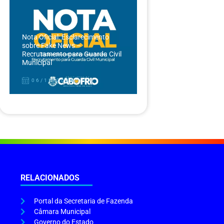
Nota Oficial: Esclarecimento
sobre Fake News –
Recrutamento para Guarda Civil
Municipal
06/12/2024
RELACIONADOS
Portal da Secretaria de Fazenda
Câmara Municipal
Governo do Estado