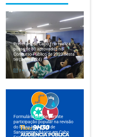
Prefeitura de Cabo Frio realiza
posse de 80 aprovados no
Concurso Público de 2020 nesta
terça-feira (24)
24/12/2024
Formulário on-line permite
participação popular na revisão
do Plano Municipal de
Saneamento Básico em Cabo