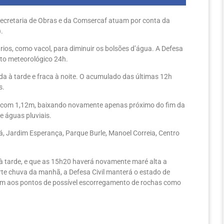
a Secretaria de Obras e da Comsercaf atuam por conta da
.
ios, como vacol, para diminuir os bolsões d’água. A Defesa
nto meteorológico 24h.
da à tarde e fraca à noite. O acumulado das últimas 12h
s.
a com 1,12m, baixando novamente apenas próximo do fim da
 águas pluviais.
 Jardim Esperança, Parque Burle, Manoel Correia, Centro
à tarde, e que as 15h20 haverá novamente maré alta a
te chuva da manhã, a Defesa Civil manterá o estado de
m aos pontos de possível escorregamento de rochas como