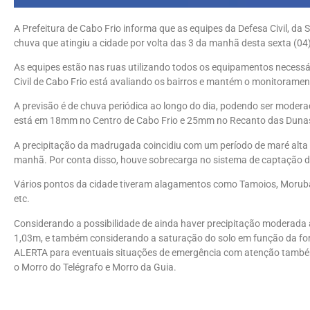
A Prefeitura de Cabo Frio informa que as equipes da Defesa Civil, d
chuva que atingiu a cidade por volta das 3 da manhã desta sexta (04)
As equipes estão nas ruas utilizando todos os equipamentos necessár
Civil de Cabo Frio está avaliando os bairros e mantém o monitorame
A previsão é de chuva periódica ao longo do dia, podendo ser modera
está em 18mm no Centro de Cabo Frio e 25mm no Recanto das Duna
A precipitação da madrugada coincidiu com um período de maré alt
manhã. Por conta disso, houve sobrecarga no sistema de captação de
Vários pontos da cidade tiveram alagamentos como Tamoios, Morubá,
etc.
Considerando a possibilidade de ainda haver precipitação moderada 
1,03m, e também considerando a saturação do solo em função da for
ALERTA para eventuais situações de emergência com atenção també
o Morro do Telégrafo e Morro da Guia.