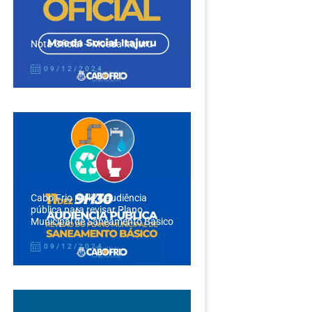
Nota Oficial – Moeda Itajuru
09/12/2024
Cabo Frio realiza audiência
pública para revisar Plano
Municipal de Saneamento Básico
09/12/2024