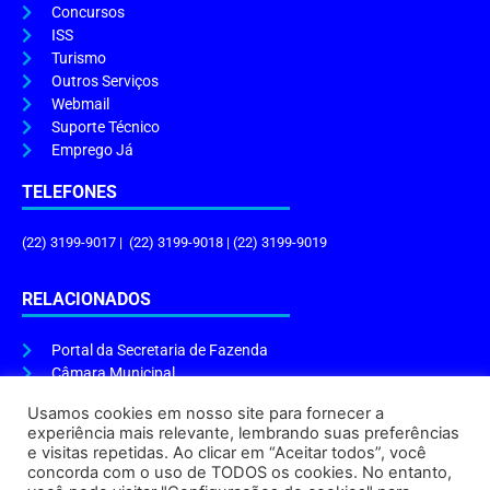
Concursos
ISS
Turismo
Outros Serviços
Webmail
Suporte Técnico
Emprego Já
TELEFONES
(22) 3199-9017 | (22) 3199-9018 | (22) 3199-9019
RELACIONADOS
Portal da Secretaria de Fazenda
Câmara Municipal
Governo do Estado
Usamos cookies em nosso site para fornecer a
experiência mais relevante, lembrando suas preferências
ENDEREÇO E HORÁRIO
e visitas repetidas. Ao clicar em “Aceitar todos”, você
concorda com o uso de TODOS os cookies. No entanto,
Endereço:
Praça Tiradentes, s/n – Centro, Cabo Frio – RJ, 28906-290