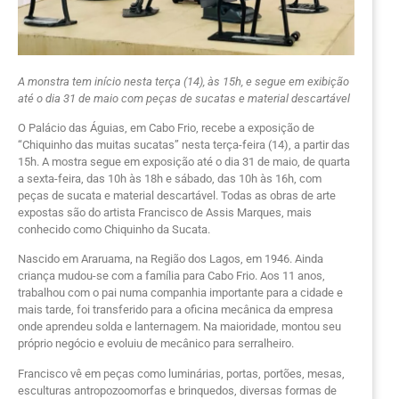
A monstra tem início nesta terça (14), às 15h, e segue em exibição
até o dia 31 de maio com peças de sucatas e material descartável
O Palácio das Águias, em Cabo Frio, recebe a exposição de
“Chiquinho das muitas sucatas” nesta terça-feira (14), a partir das
15h. A mostra segue em exposição até o dia 31 de maio, de quarta
a sexta-feira, das 10h às 18h e sábado, das 10h às 16h, com
peças de sucata e material descartável. Todas as obras de arte
expostas são do artista Francisco de Assis Marques, mais
conhecido como Chiquinho da Sucata.
Nascido em Araruama, na Região dos Lagos, em 1946. Ainda
criança mudou-se com a família para Cabo Frio. Aos 11 anos,
trabalhou com o pai numa companhia importante para a cidade e
mais tarde, foi transferido para a oficina mecânica da empresa
onde aprendeu solda e lanternagem. Na maioridade, montou seu
próprio negócio e evoluiu de mecânico para serralheiro.
Francisco vê em peças como luminárias, portas, portões, mesas,
esculturas antropozoomorfas e brinquedos, diversas formas de