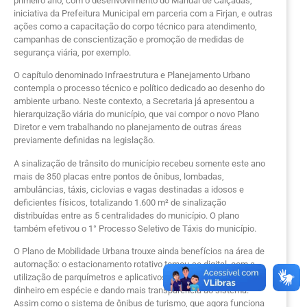
primeiro ano, com o desenvolvimento do Manual de Calçadas,
iniciativa da Prefeitura Municipal em parceria com a Firjan, e outras
ações como a capacitação do corpo técnico para atendimento,
campanhas de conscientização e promoção de medidas de
segurança viária, por exemplo.
O capítulo denominado Infraestrutura e Planejamento Urbano
contempla o processo técnico e político dedicado ao desenho do
ambiente urbano. Neste contexto, a Secretaria já apresentou a
hierarquização viária do município, que vai compor o novo Plano
Diretor e vem trabalhando no planejamento de outras áreas
previamente definidas na legislação.
A sinalização de trânsito do município recebeu somente este ano
mais de 350 placas entre pontos de ônibus, lombadas,
ambulâncias, táxis, ciclovias e vagas destinadas a idosos e
deficientes físicos, totalizando 1.600 m² de sinalização
distribuídas entre as 5 centralidades do município. O plano
também efetivou o 1° Processo Seletivo de Táxis do município.
O Plano de Mobilidade Urbana trouxe ainda benefícios na área de
automação: o estacionamento rotativo tornou-se digital, com a
utilização de parquímetros e aplicativos, retirando a circulação de
dinheiro em espécie e dando mais transparência ao sistema.
Assim como o sistema de ônibus de turismo, que agora funciona