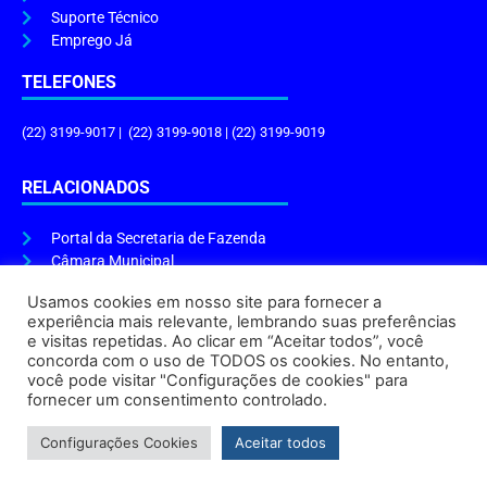
Suporte Técnico
Emprego Já
TELEFONES
(22) 3199-9017 | (22) 3199-9018 | (22) 3199-9019
RELACIONADOS
Portal da Secretaria de Fazenda
Câmara Municipal
Governo do Estado
Usamos cookies em nosso site para fornecer a
experiência mais relevante, lembrando suas preferências
ENDEREÇO E HORÁRIO
e visitas repetidas. Ao clicar em “Aceitar todos”, você
concorda com o uso de TODOS os cookies. No entanto,
Endereço:
Praça Tiradentes, s/n – Centro, Cabo Frio – RJ, 28906-290
você pode visitar "Configurações de cookies" para
Atendimento do Protocolo Geral da Prefeitura:
9h às 16h
fornecer um consentimento controlado.
Horário de Funcionamento:
8h às 17h
Configurações Cookies
Aceitar todos