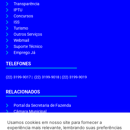
Transparência
IPTU
Concursos
ISS
Turismo
Outros Serviços
Webmail
Suporte Técnico
Emprego Já
TELEFONES
(22) 3199-9017 | (22) 3199-9018 | (22) 3199-9019
RELACIONADOS
Portal da Secretaria de Fazenda
Câmara Municipal
Governo do Estado
Usamos cookies em nosso site para fornecer a
experiência mais relevante, lembrando suas preferências
ENDEREÇO E HORÁRIO