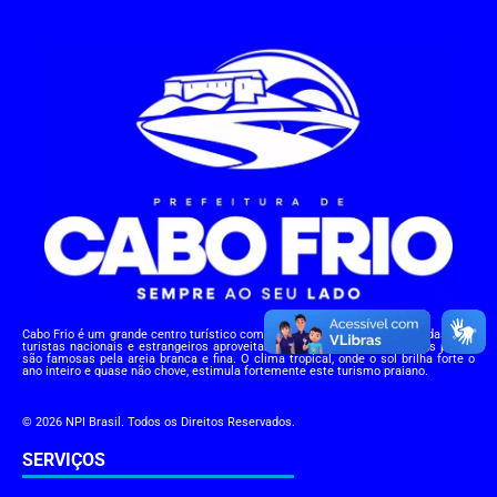
Cabo Frio é um grande centro turístico com vasta rede de hotéis e pousadas para
turistas nacionais e estrangeiros aproveitarem suas belezas naturais. As praias
são famosas pela areia branca e fina. O clima tropical, onde o sol brilha forte o
ano inteiro e quase não chove, estimula fortemente este turismo praiano.
© 2026 NPI Brasil. Todos os Direitos Reservados.
SERVIÇOS