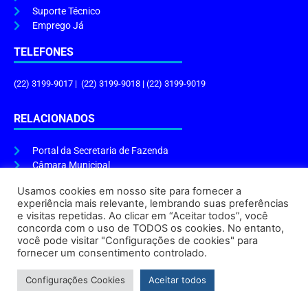
Suporte Técnico
Emprego Já
TELEFONES
(22) 3199-9017 | (22) 3199-9018 | (22) 3199-9019
RELACIONADOS
Portal da Secretaria de Fazenda
Câmara Municipal
Governo do Estado
Usamos cookies em nosso site para fornecer a
experiência mais relevante, lembrando suas preferências
ENDEREÇO E HORÁRIO
e visitas repetidas. Ao clicar em “Aceitar todos”, você
concorda com o uso de TODOS os cookies. No entanto,
Endereço:
Praça Tiradentes, s/n – Centro, Cabo Frio – RJ, 28906-290
você pode visitar "Configurações de cookies" para
Atendimento do Protocolo Geral da Prefeitura:
9h às 16h
fornecer um consentimento controlado.
Horário de Funcionamento:
8h às 17h
Configurações Cookies
Aceitar todos