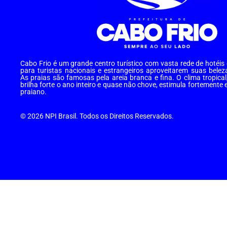
Cabo Frio é um grande centro turístico com vasta rede de hotéi
para turistas nacionais e estrangeiros aproveitarem suas belez
As praias são famosas pela areia branca e fina. O clima tropical
brilha forte o ano inteiro e quase não chove, estimula fortemente 
praiano.
© 2026 NPI Brasil. Todos os Direitos Reservados.