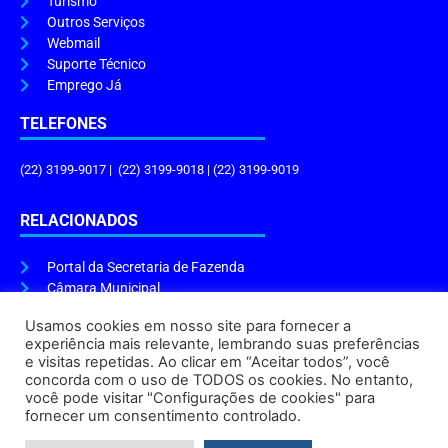
Turismo
Outros Serviços
Webmail
Suporte Técnico
Emprego Já
TELEFONES
(22) 3199-9017 | (22) 3199-9018 | (22) 3199-9019
RELACIONADOS
Portal da Secretaria de Fazenda
Câmara Municipal
Governo do Estado
Usamos cookies em nosso site para fornecer a
experiência mais relevante, lembrando suas preferências
ENDEREÇO E HORÁRIO
e visitas repetidas. Ao clicar em “Aceitar todos”, você
concorda com o uso de TODOS os cookies. No entanto,
Endereço:
Praça Tiradentes, s/n – Centro, Cabo Frio – RJ, 28906-290
você pode visitar "Configurações de cookies" para
Atendimento do Protocolo Geral da Prefeitura:
9h às 16h
fornecer um consentimento controlado.
Horário de Funcionamento:
8h às 17h