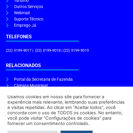
Turismo
Outros Serviços
Webmail
Suporte Técnico
Emprego Já
TELEFONES
(22) 3199-9017 | (22) 3199-9018 | (22) 3199-9019
RELACIONADOS
Portal da Secretaria de Fazenda
Câmara Municipal
Governo do Estado
Usamos cookies em nosso site para fornecer a
experiência mais relevante, lembrando suas preferências
ENDEREÇO E HORÁRIO
e visitas repetidas. Ao clicar em “Aceitar todos”, você
concorda com o uso de TODOS os cookies. No entanto,
Endereço:
Praça Tiradentes, s/n – Centro, Cabo Frio – RJ, 28906-290
você pode visitar "Configurações de cookies" para
Atendimento do Protocolo Geral da Prefeitura:
9h às 16h
fornecer um consentimento controlado.
Horário de Funcionamento:
8h às 17h