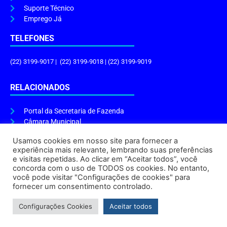
Suporte Técnico
Emprego Já
TELEFONES
(22) 3199-9017 | (22) 3199-9018 | (22) 3199-9019
RELACIONADOS
Portal da Secretaria de Fazenda
Câmara Municipal
Governo do Estado
Usamos cookies em nosso site para fornecer a
experiência mais relevante, lembrando suas preferências
ENDEREÇO E HORÁRIO
e visitas repetidas. Ao clicar em “Aceitar todos”, você
concorda com o uso de TODOS os cookies. No entanto,
Endereço:
Praça Tiradentes, s/n – Centro, Cabo Frio – RJ, 28906-290
você pode visitar "Configurações de cookies" para
Atendimento do Protocolo Geral da Prefeitura:
9h às 16h
fornecer um consentimento controlado.
Horário de Funcionamento:
8h às 17h
Configurações Cookies
Aceitar todos