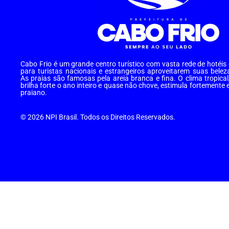
Cabo Frio é um grande centro turístico com vasta rede de hotéi
para turistas nacionais e estrangeiros aproveitarem suas belez
As praias são famosas pela areia branca e fina. O clima tropical
brilha forte o ano inteiro e quase não chove, estimula fortemente 
praiano.
© 2026 NPI Brasil. Todos os Direitos Reservados.