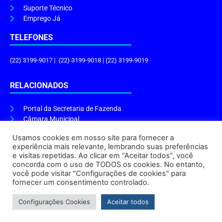
Suporte Técnico
Emprego Já
TELEFONES
(22) 3199-9017 | (22) 3199-9018 | (22) 3199-9019
RELACIONADOS
Portal da Secretaria de Fazenda
Câmara Municipal
Governo do Estado
Usamos cookies em nosso site para fornecer a
experiência mais relevante, lembrando suas preferências
ENDEREÇO E HORÁRIO
e visitas repetidas. Ao clicar em “Aceitar todos”, você
concorda com o uso de TODOS os cookies. No entanto,
Endereço:
Praça Tiradentes, s/n – Centro, Cabo Frio – RJ, 28906-290
você pode visitar "Configurações de cookies" para
Atendimento do Protocolo Geral da Prefeitura:
9h às 16h
fornecer um consentimento controlado.
Horário de Funcionamento:
8h às 17h
Configurações Cookies
Aceitar todos