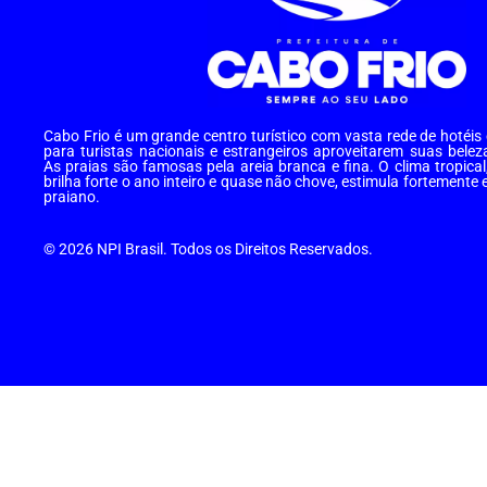
Cabo Frio é um grande centro turístico com vasta rede de hotéi
para turistas nacionais e estrangeiros aproveitarem suas belez
As praias são famosas pela areia branca e fina. O clima tropical
brilha forte o ano inteiro e quase não chove, estimula fortemente 
praiano.
© 2026 NPI Brasil. Todos os Direitos Reservados.