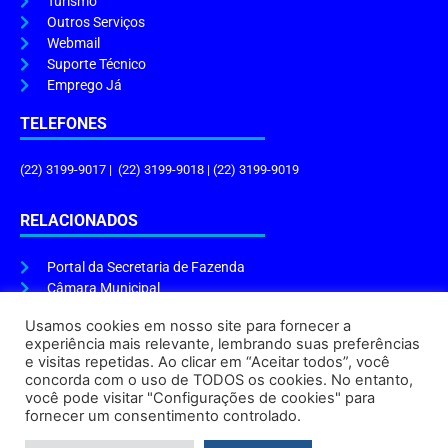
Turismo
Outros Serviços
Webmail
Suporte Técnico
Emprego Já
TELEFONES
(22) 3199-9017 | (22) 3199-9018 | (22) 3199-9019
RELACIONADOS
Portal da Secretaria de Fazenda
Câmara Municipal
Governo do Estado
Usamos cookies em nosso site para fornecer a
experiência mais relevante, lembrando suas preferências
ENDEREÇO E HORÁRIO
e visitas repetidas. Ao clicar em “Aceitar todos”, você
concorda com o uso de TODOS os cookies. No entanto,
Endereço:
Praça Tiradentes, s/n – Centro, Cabo Frio – RJ, 28906-290
você pode visitar "Configurações de cookies" para
Atendimento do Protocolo Geral da Prefeitura:
9h às 16h
fornecer um consentimento controlado.
Horário de Funcionamento:
8h às 17h