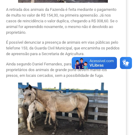
A retirada dos animais da Fazenda é feita mediante o pagamento
de multa no valor de R$ 154,30, na primeira apreensão. Já nos
casos de reincidência o valor duplica, chegando a R$ 308,60. Se o
animal for apreendido novamente, o mesmo não é devolvido ao
proprietário.
É possível denunciar a presença de animais em vias públicas pelo
telefone 153, da Guarda Civil Municipal, que encaminha os pedidos
de apreensão para a Secretaria de Agricultura.
Ainda segundo Daniel Fernandes, para solucionar o problema, os
proprietários dos animais de grande porte devem mantê-los
presos, em locais cercados, sem a possibilidade de fuga.