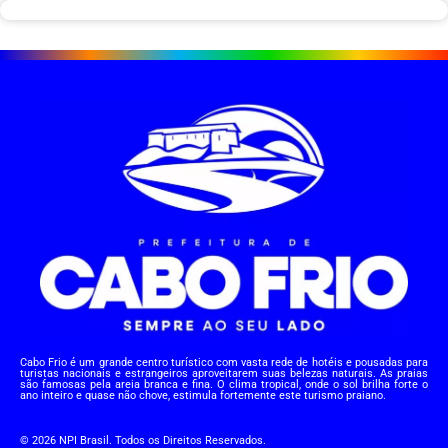
Cabo Frio é um grande centro turístico com vasta rede de hotéis e pousadas para
turistas nacionais e estrangeiros aproveitarem suas belezas naturais. As praias
são famosas pela areia branca e fina. O clima tropical, onde o sol brilha forte o
ano inteiro e quase não chove, estimula fortemente este turismo praiano.
© 2026 NPI Brasil. Todos os Direitos Reservados.