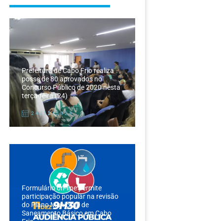
Prefeitura de Cabo Frio realiza
posse de 80 aprovados no
Concurso Público de 2020 nesta
terça-feira (24)
24/12/2024
Formulário on-line permite
participação popular na revisão
do Plano Municipal de
Saneamento Básico em Cabo