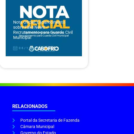
Nota Oficial: Esclarecimento
sobre Fake News –
Recrutamento para Guarda Civil
Municipal
06/12/2024
RELACIONADOS
Portal da Secretaria de Fazenda
Câmara Municipal
Governo do Estado