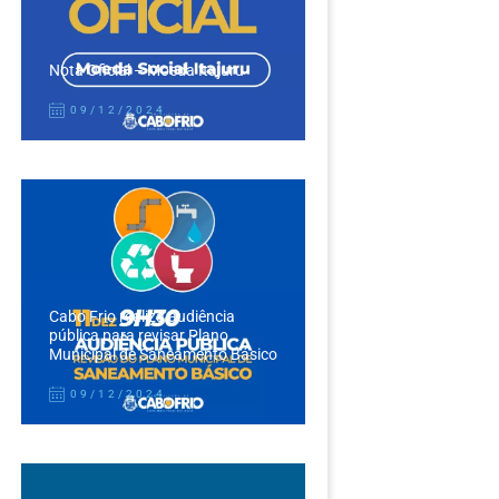
Nota Oficial – Moeda Itajuru
09/12/2024
Cabo Frio realiza audiência
pública para revisar Plano
Municipal de Saneamento Básico
09/12/2024