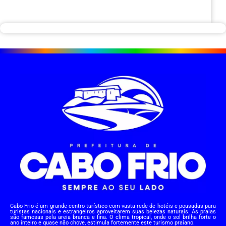
Cabo Frio é um grande centro turístico com vasta rede de hotéis e pousadas para
turistas nacionais e estrangeiros aproveitarem suas belezas naturais. As praias
são famosas pela areia branca e fina. O clima tropical, onde o sol brilha forte o
ano inteiro e quase não chove, estimula fortemente este turismo praiano.