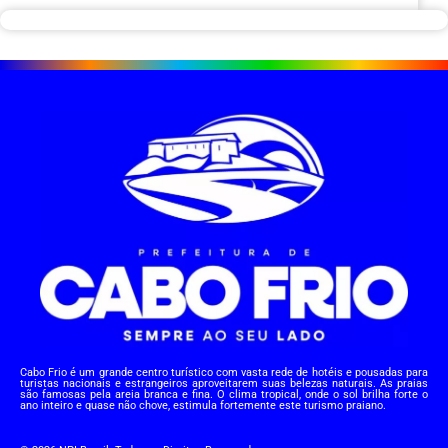
Cabo Frio é um grande centro turístico com vasta rede de hotéis e pousadas para
turistas nacionais e estrangeiros aproveitarem suas belezas naturais. As praias
são famosas pela areia branca e fina. O clima tropical, onde o sol brilha forte o
ano inteiro e quase não chove, estimula fortemente este turismo praiano.