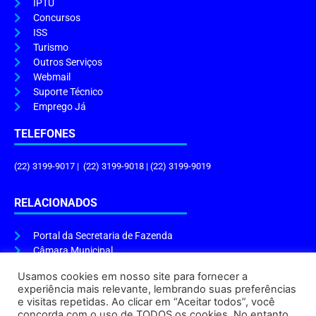
IPTU
Concursos
ISS
Turismo
Outros Serviços
Webmail
Suporte Técnico
Emprego Já
TELEFONES
(22) 3199-9017 | (22) 3199-9018 | (22) 3199-9019
RELACIONADOS
Portal da Secretaria de Fazenda
Câmara Municipal
Governo do Estado
Usamos cookies em nosso site para fornecer a
experiência mais relevante, lembrando suas preferências
ENDEREÇO E HORÁRIO
e visitas repetidas. Ao clicar em “Aceitar todos”, você
concorda com o uso de TODOS os cookies. No entanto,